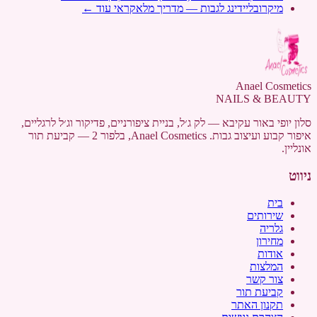
מיקרובליידינג לגבות — מדריך מלא
קראי עוד ←
Anael Cosmetics
NAILS & BEAUTY
סלון יופי באור עקיבא — לק ג׳ל, בניית ציפורניים, פדיקור וג׳ל לרגליים,
איפור קבוע ועיצוב גבות. Anael Cosmetics, בלפור 2 — קביעת תור
אונליין.
ניווט
בית
שירותים
גלריה
מחירון
אודות
המלצות
צור קשר
קביעת תור
תקנון האתר