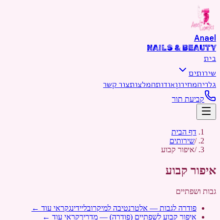
דילוג לתוכן הראשי
Anael
NAILS & BEAUTY
בית
שירותים
גלריה
מחירון
אודות
המלצות
צור קשר
קביעת תור
דף הבית
/
שירותים
/
איפור קבוע
איפור קבוע
גבות ושפתיים
פודרה לגבות — אלטרנטיבה למיקרובליידינג
קראי עוד ←
איפור קבוע לשפתיים (פודרה) — מדריך
קראי עוד ←