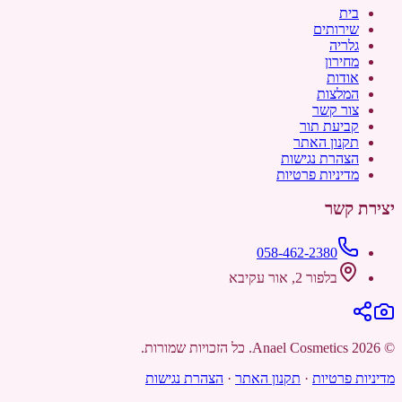
בית
שירותים
גלריה
מחירון
אודות
המלצות
צור קשר
קביעת תור
תקנון האתר
הצהרת נגישות
מדיניות פרטיות
יצירת קשר
058-462-2380
בלפור 2, אור עקיבא
©
2026
Anael Cosmetics
. כל הזכויות שמורות.
מדיניות פרטיות
·
תקנון האתר
·
הצהרת נגישות