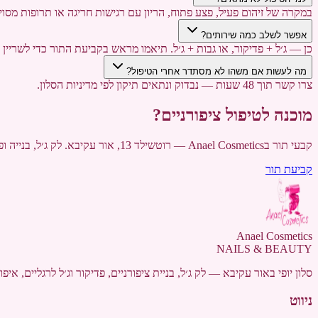
במקרה של זיהום פעיל, פצע פתוח, הריון עם רגישות חריגה או תרופות מסוי
אפשר לשלב כמה שירותים?
כן — ג׳ל + פדיקור, או גבות + ג׳ל. תיאמו מראש בקביעת התור כדי לשריין ז
מה לעשות אם משהו לא מסתדר אחרי הטיפול?
צרו קשר תוך 48 שעות — נבדוק ונתאים תיקון לפי מדיניות הסלון.
מוכנה לטיפול ציפורניים?
קבעי תור בAnael Cosmetics — רוטשילד 13, אור עקיבא. לק ג׳ל, בנייה ופדיקור.
קביעת תור
Anael Cosmetics
NAILS & BEAUTY
סלון יופי באור עקיבא — לק ג׳ל, בניית ציפורניים, פדיקור וג׳ל לרגליים, איפור קבוע ועיצוב גבות. Anael Cosmetics,
ניווט