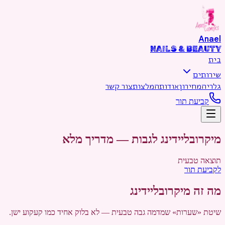
דילוג לתוכן הראשי
Anael
NAILS & BEAUTY
בית
שירותים
גלריה
מחירון
אודות
המלצות
צור קשר
קביעת תור
מיקרובליידינג לגבות — מדריך מלא
תוצאה טבעית
לקביעת תור
מה זה מיקרובליידינג
שיטת «שערות» שמדמה גבה טבעית — לא בלוק אחיד כמו קעקוע ישן.