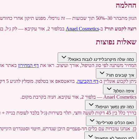
החלמה
הגוון מתבהר 30–50% תוך שבועות — זה נורמלי. מפגש תיקון אחרי כחודש.
רוצה לקבוע תור?
ב-
Anael Cosmetics
בבלפור 2, אור עקיבא — לק ג׳ל, בניית ציפורניים, פדיקור ואיפור קבוע. טלפון:
שאלות נפוצות
כמה עולה מיקרובליידינג לגבות באנאל?
המחיר משתנה לפי סוג הטיפול, אורך ועיצוב. ראו את
דף המחירון
באתר או התקשרו -462-2380
איך קובעים תור?
ניתן לקבוע אונליין ב-
דף הקביעה
, בוואטסאפ או בטלפון. מומלץ להגיע 5 דקות לפני הזמן.
איפה הסלון?
Anael Cosmetics — בלפור 2, אור עקיבא. חניה בקרבת מקום.
כמה זמן נמשך הטיפול?
בדרך כלל בין 45 דקות לשעה וחצי, תלוי בשירות (ג׳ל בלבד לעומת בנייה + עיצוב).
האם הכלים סטריליים?
כן. אנחנו עובדות עם כלים חד-פעמיים היכן שנדרש, חיטוי וסטנדרט היגיינה
למי הטיפול לא מתאים?