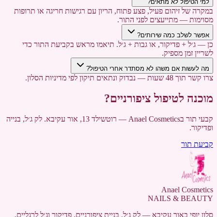
למי הטיפול לא מתאים?
במקרה של זיהום פעיל, פצע פתוח, הריון עם רגישות חריגה או תרופות
מסוימות — מתייעצים לפני התור.
אפשר לשלב כמה שירותים?
כן — ג׳ל + פדיקור, או גבות + ג׳ל. תיאמו מראש בקביעת התור כדי
לשריין זמן מספיק.
מה לעשות אם משהו לא מסתדר אחרי הטיפול?
צרו קשר תוך 48 שעות — נבדוק ונתאים תיקון לפי מדיניות הסלון.
מוכנה לטיפול ציפורניים?
קבעי תור בAnael Cosmetics — רוטשילד 13, אור עקיבא. לק ג׳ל, בנייה
ופדיקור.
קביעת תור
Anael Cosmetics
NAILS & BEAUTY
סלון יופי באור עקיבא — לק ג׳ל, בניית ציפורניים, פדיקור וג׳ל לרגליים,