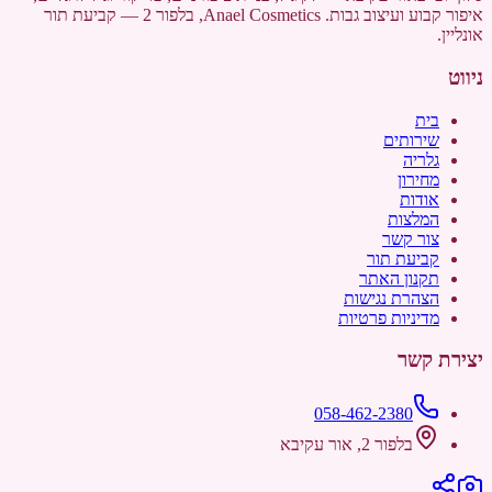
איפור קבוע ועיצוב גבות. Anael Cosmetics, בלפור 2 — קביעת תור
אונליין.
ניווט
בית
שירותים
גלריה
מחירון
אודות
המלצות
צור קשר
קביעת תור
תקנון האתר
הצהרת נגישות
מדיניות פרטיות
יצירת קשר
058-462-2380
בלפור 2, אור עקיבא