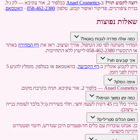
רוצה לקבוע תור?
ב-
Anael Cosmetics
בבלפור 2, אור עקיבא — לק ג׳ל,
בניית ציפורניים, פדיקור ואיפור קבוע. טלפון:
058-462-2380
·
וואטסאפ
.
שאלות נפוצות
כמה עולה פודרה לגבות באנאל?
המחיר משתנה לפי סוג הטיפול, אורך ועיצוב. ראו את
דף המחירון
באתר
או התקשרו 058-462-2380 לייעוץ ללא התחייבות.
איך קובעים תור?
ניתן לקבוע אונליין ב-
דף הקביעה
, בוואטסאפ או בטלפון. מומלץ להגיע 5
דקות לפני הזמן.
איפה הסלון?
Anael Cosmetics — בלפור 2, אור עקיבא. חניה בקרבת מקום.
כמה זמן נמשך הטיפול?
בדרך כלל בין 45 דקות לשעה וחצי, תלוי בשירות (ג׳ל בלבד לעומת בנייה
+ עיצוב).
האם הכלים סטריליים?
כן. אנחנו עובדות עם כלים חד-פעמיים היכן שנדרש, חיטוי וסטנדרט
היגיינה מקצועי.