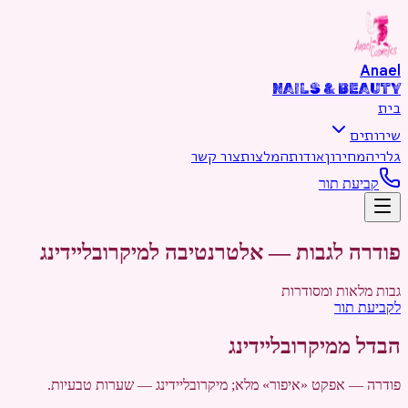
דילוג לתוכן הראשי
Anael
NAILS & BEAUTY
בית
שירותים
גלריה
מחירון
אודות
המלצות
צור קשר
קביעת תור
פודרה לגבות — אלטרנטיבה למיקרובליידינג
גבות מלאות ומסודרות
לקביעת תור
הבדל ממיקרובליידינג
פודרה — אפקט «איפור» מלא; מיקרובליידינג — שערות טבעיות.