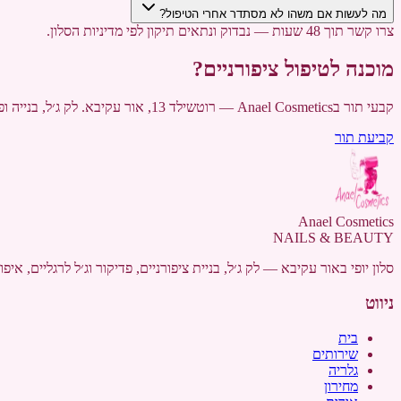
מה לעשות אם משהו לא מסתדר אחרי הטיפול?
צרו קשר תוך 48 שעות — נבדוק ונתאים תיקון לפי מדיניות הסלון.
מוכנה לטיפול ציפורניים?
קבעי תור בAnael Cosmetics — רוטשילד 13, אור עקיבא. לק ג׳ל, בנייה ופדיקור.
קביעת תור
Anael Cosmetics
NAILS & BEAUTY
סלון יופי באור עקיבא — לק ג׳ל, בניית ציפורניים, פדיקור וג׳ל לרגליים, איפור קבוע ועיצוב גבות. Anael Cosmetics,
ניווט
בית
שירותים
גלריה
מחירון