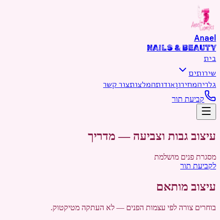
דילוג לתוכן הראשי
Anael
NAILS & BEAUTY
בית
שירותים
גלריה
מחירון
אודות
המלצות
צור קשר
קביעת תור
עיצוב גבות וצביעה — מדריך
מסגרת פנים מושלמת
לקביעת תור
עיצוב מותאם
בוחרים צורה לפי עצמות הפנים — לא העתקה מטיקטוק.