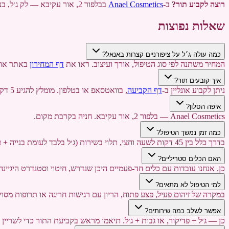
רוצה לקבוע תור?
ב-
Anael Cosmetics
בבלפור 2, אור עקיבא — לק ג׳ל, בניית ציפורניים, פדיקור ואיפור קבוע. טלפון:
שאלות נפוצות
כמה עולה ג׳ל על ציפורניים קצרות באנאל?
המחיר משתנה לפי סוג הטיפול, אורך ועיצוב. ראו את
דף המחירון
באתר או התקשרו -462-2380
איך קובעים תור?
ניתן לקבוע אונליין ב-
דף הקביעה
, בוואטסאפ או בטלפון. מומלץ להגיע 5 דקות לפני הזמן.
איפה הסלון?
Anael Cosmetics — בלפור 2, אור עקיבא. חניה בקרבת מקום.
כמה זמן נמשך הטיפול?
בדרך כלל בין 45 דקות לשעה וחצי, תלוי בשירות (ג׳ל בלבד לעומת בנייה + עיצוב).
האם הכלים סטריליים?
כן. אנחנו עובדות עם כלים חד-פעמיים היכן שנדרש, חיטוי וסטנדרט היגיינה
למי הטיפול לא מתאים?
במקרה של זיהום פעיל, פצע פתוח, הריון עם רגישות חריגה או תרופות מסוי
אפשר לשלב כמה שירותים?
כן — ג׳ל + פדיקור, או גבות + ג׳ל. תיאמו מראש בקביעת התור כדי לשריין ז