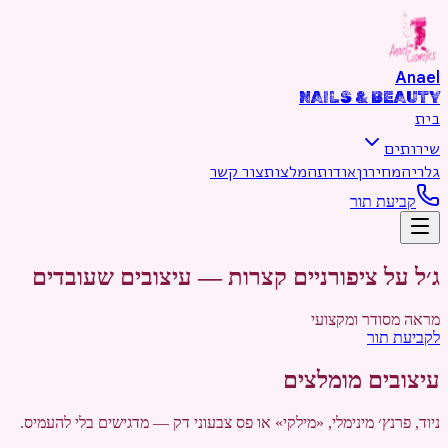
דילוג לתוכן הראשי
Anael
NAILS & BEAUTY
בית
שירותים
גלריה
מחירון
אודות
המלצות
צור קשר
קביעת תור
ג׳ל על ציפורניים קצרות — עיצובים שעובדים
מראה מסודר ומקצועי
לקביעת תור
עיצובים מומלצים
ניוד, פרנץ׳ מינימלי, «מילקי» או פס צבעוני דק — מדגישים בלי להעמיס.