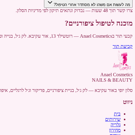
מה לעשות אם משהו לא מסתדר אחרי הטיפול?
צרו קשר תוך 48 שעות — נבדוק ונתאים תיקון לפי מדיניות הסלון.
מוכנה לטיפול ציפורניים?
קבעי תור בAnael Cosmetics — רוטשילד 13, אור עקיבא. לק ג׳ל, בנייה ופדיקור.
קביעת תור
Anael Cosmetics
NAILS & BEAUTY
סלון יופי באור עקיבא — לק ג׳ל, בניית ציפורניים, פדיקור וג׳ל לרגליים, איפור קבוע ועיצוב גבות. Anael Cosmetics,
ניווט
בית
שירותים
גלריה
מחירון