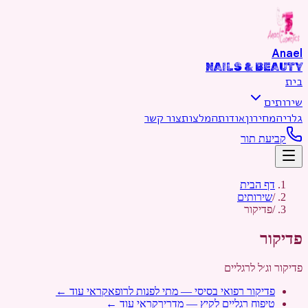
דילוג לתוכן הראשי
Anael
NAILS & BEAUTY
בית
שירותים
גלריה
מחירון
אודות
המלצות
צור קשר
קביעת תור
דף הבית
/
שירותים
/
פדיקור
פדיקור
פדיקור וג׳ל לרגליים
פדיקור רפואי בסיסי — מתי לפנות לרופא
קראי עוד ←
טיפוח רגליים לקיץ — מדריך
קראי עוד ←