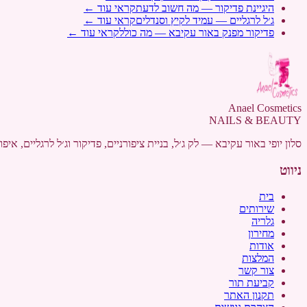
היגיינת פדיקור — מה חשוב לדעת
קראי עוד ←
ג׳ל לרגליים — עמיד לקיץ וסנדלים
קראי עוד ←
פדיקור מפנק באור עקיבא — מה כולל
קראי עוד ←
Anael Cosmetics
NAILS & BEAUTY
סלון יופי באור עקיבא — לק ג׳ל, בניית ציפורניים, פדיקור וג׳ל לרגליים, איפור קבוע ועיצוב גבות. Anael Cosmetics,
ניווט
בית
שירותים
גלריה
מחירון
אודות
המלצות
צור קשר
קביעת תור
תקנון האתר