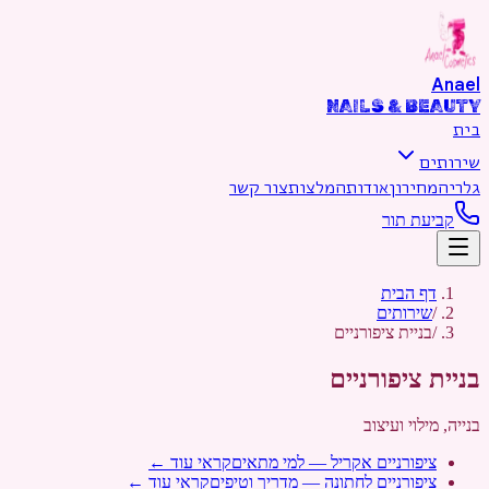
דילוג לתוכן הראשי
Anael
NAILS & BEAUTY
בית
שירותים
גלריה
מחירון
אודות
המלצות
צור קשר
קביעת תור
דף הבית
/
שירותים
/
בניית ציפורניים
בניית ציפורניים
בנייה, מילוי ועיצוב
ציפורניים אקריל — למי מתאים
קראי עוד ←
ציפורניים לחתונה — מדריך וטיפים
קראי עוד ←