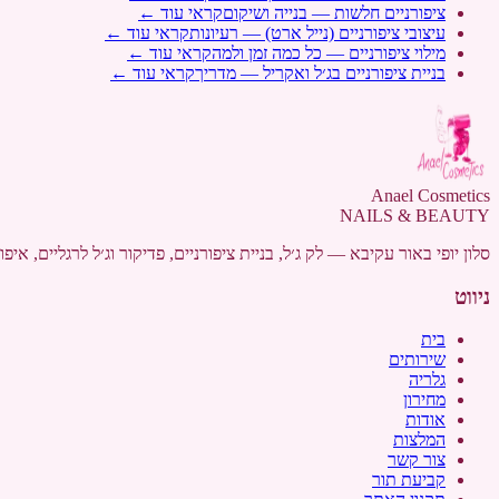
ציפורניים חלשות — בנייה ושיקום
קראי עוד ←
עיצובי ציפורניים (נייל ארט) — רעיונות
קראי עוד ←
מילוי ציפורניים — כל כמה זמן ולמה
קראי עוד ←
בניית ציפורניים בג׳ל ואקריל — מדריך
קראי עוד ←
Anael Cosmetics
NAILS & BEAUTY
סלון יופי באור עקיבא — לק ג׳ל, בניית ציפורניים, פדיקור וג׳ל לרגליים, איפור קבוע ועיצוב גבות. Anael Cosmetics,
ניווט
בית
שירותים
גלריה
מחירון
אודות
המלצות
צור קשר
קביעת תור